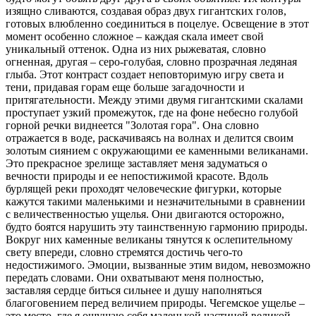
изящно сливаются, создавая образ двух гигантских голов,
готовых влюбленно соединиться в поцелуе. Освещение в этот
момент особенно сложное – каждая скала имеет свой
уникальный оттенок. Одна из них рыжеватая, словно
огненная, другая – серо-голубая, словно прозрачная ледяная
глыба. Этот контраст создает неповторимую игру света и
тени, придавая горам еще больше загадочности и
притягательности. Между этими двумя гигантскими скалами
проступает узкий промежуток, где на фоне небесно голубой
горной речки виднеется "Золотая гора". Она словно
отражается в воде, раскачиваясь на волнах и делится своим
золотым сиянием с окружающими ее каменными великанами.
Это прекрасное зрелище заставляет меня задуматься о
вечности природы и ее непостижимой красоте. Вдоль
бурлящей реки проходят человеческие фигурки, которые
кажутся такими маленькими и незначительными в сравнении
с величественностью ущелья. Они двигаются осторожно,
будто боятся нарушить эту таинственную гармонию природы.
Вокруг них каменные великаны тянутся к ослепительному
свету впереди, словно стремятся достичь чего-то
недостижимого. Эмоции, вызванные этим видом, невозможно
передать словами. Они охватывают меня полностью,
заставляя сердце биться сильнее и душу наполняться
благоговением перед величием природы. Чегемское ущелье –
это место, где я ощущаю себя маленькой частицей великой