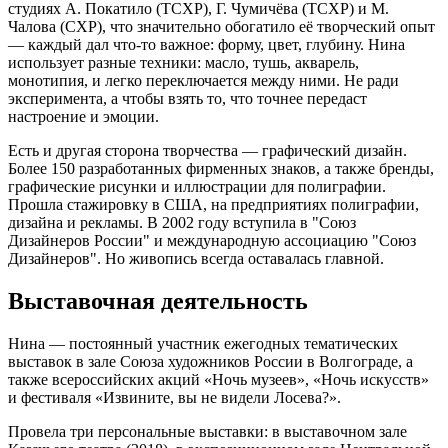
студиях А. Покатило (ТСХР), Г. Чумичёва (ТСХР) и М.
Чалова (СХР), что значительно обогатило её творческий опыт
— каждый дал что-то важное: форму, цвет, глубину. Нина
использует разные техники: масло, тушь, акварель,
монотипия, и легко переключается между ними. Не ради
эксперимента, а чтобы взять то, что точнее передаст
настроение и эмоции.
Есть и другая сторона творчества — графический дизайн.
Более 150 разработанных фирменных знаков, а также бренды,
графические рисунки и иллюстрации для полиграфии.
Прошла стажировку в США, на предприятиях полиграфии,
дизайна и рекламы. В 2002 году вступила в "Союз
Дизайнеров России" и международную ассоциацию "Союз
Дизайнеров". Но живопись всегда оставалась главной.
Выставочная деятельность
Нина — постоянный участник ежегодных тематических
выставок в зале Союза художников России в Волгограде, а
также всероссийских акций «Ночь музеев», «Ночь искусств»
и фестиваля «Извините, вы не видели Лосева?».
Провела три персональные выставки: в выставочном зале