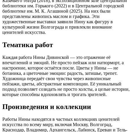
Казачьего театра (2018), в экспозиционном зале Центральной
библиотеки им. Горького (2022) и в Центральной городской
библиотеке им. М. К. Агашиной (2025). На них были
представлены живопись маслом и графика. Эти
художественные выставки заявили Нину как фигуру в
культурной жизни Волгограда и привлекли внимание
ценителей искусства.
Тематика работ
Каждая работа Нины Дивинской — это отражение её
впечатлений и эмоций. Не просто пейзаж или натюрморт, а
настроение, которое остаётся после. Цветы у Нины — не
ботаника, а цветочные эмоции: радость, затишье, трепет.
Художница передаёт свои чувства через живописные
пейзажи, цветы, абстрактные композиции. Её уникальный
подход позволяет созидать не просто холсты, а целые истории,
которые способны вдохновлять и трогать зрителей.
Произведения и коллекции
Работы Нины находятся в частных коллекциях ценителей
искусства по всему миру, включая Москву, Волгоград,
Краснодар, Владимир, Архангельск, Лабинск, Ереван и Тель-