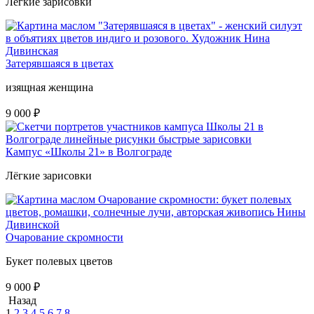
Лёгкие зарисовки
Затерявшаяся в цветах
изящная женщина
9 000
₽
Кампус «Школы 21» в Волгограде
Лёгкие зарисовки
Очарование скромности
Букет полевых цветов
9 000
₽
Назад
1
2
3
4
5
6
7
8