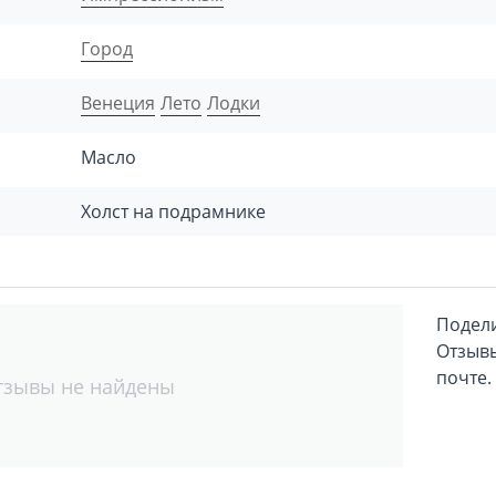
Город
Венеция
Лето
Лодки
Масло
Холст на подрамнике
Подели
Отзывы
почте.
тзывы не найдены