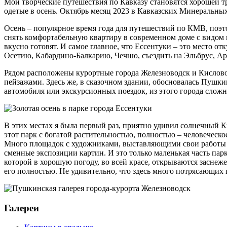
Мои творческие путешествия по Кавказу становятся хорошей тр
одетые в осень. Октябрь месяц 2023 в Кавказских Минеральны
Осень – популярное время года для путешествий по КМВ, поэто
снять комфортабельную квартиру в современном доме с видом н
вкусно готовят. И самое главное, что Ессентуки – это место 
Осетию, Кабардино-Балкарию, Чечню, съездить на Эльбрус, Арх
Рядом расположены курортные города Железноводск и Кислово
пейзажами. Здесь же, в сказочном здании, обосновалась Пушк
автомобиля или экскурсионных поездок, из этого города сложно
В этих местах я была первый раз, приятно удивил солнечный К
этот парк с богатой растительностью, полностью – человеческ
Много площадок с художниками, выставляющими свои работы (с
сменные экспозиции картин. И это только маленькая часть п
которой в хорошую погоду, во всей красе, открываются заснеж
его полностью. Не удивительно, что здесь много потрясающих
Галереи