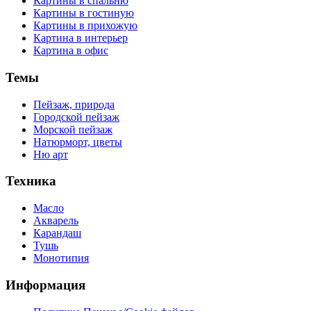
Картины в спальню
Картины в гостиную
Картины в прихожую
Картина в интерьер
Картина в офис
Темы
Пейзаж, природа
Городской пейзаж
Морской пейзаж
Натюрморт, цветы
Ню арт
Техника
Масло
Акварель
Карандаш
Тушь
Монотипия
Информация