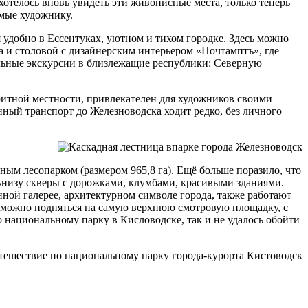
ахотелось вновь увидеть эти живописные места, только теперь
имые художнику.
 удобно в Ессентуках, уютном и тихом городке. Здесь можно
а и столовой с дизайнерским интерьером «Почтамптъ», где
тельные экскурсии в близлежащие республики: Северную
ритной местности, привлекателен для художников своими
ный транспорт до Железноводска ходит редко, без личного
ным лесопарком (размером 965,8 га). Ещё больше поразило, что
 Внизу скверы с дорожками, клумбами, красивыми зданиями.
ой галерее, архитектурном символе города, также работают
й можно подняться на самую верхнюю смотровую площадку, с
 национальному парку в Кисловодске, так и не удалось обойти