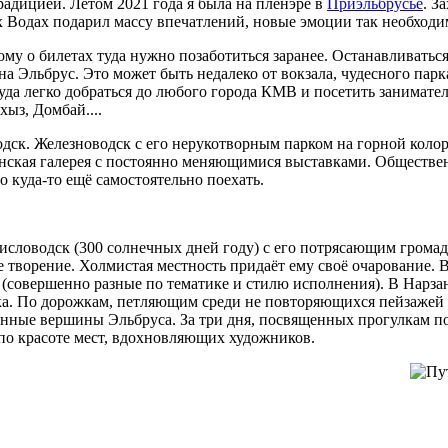
адицией. Летом 2021 года я была на пленэре в
Приэльбрусье
. З
х Водах подарил массу впечатлений, новые эмоции так необход
му о билетах туда нужно позаботиться заранее. Останавливаться
а Эльбрус. Это может быть недалеко от вокзала, чудесного парк
откуда легко добраться до любого города КМВ и посетить занима
ыз, Домбай....
дск. Железноводск с его нерукотворным парком на горной коло
инская галерея с постоянно меняющимися выставками. Обществен
 куда-то ещё самостоятельно поехать.
исловодск (300 солнечных дней году) с его потрясающим громад
ое творение. Холмистая местность придаёт ему своё очарование.
овершенно разные по тематике и стилю исполнения). В Нарзанн
арка. По дорожкам, петляющим среди не повторяющихся пейзаже
енные вершины Эльбруса. За три дня, посвященных прогулкам по
 по красоте мест, вдохновляющих художников.