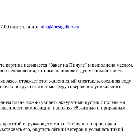
17.00 или эл. почте:
nina@bestgallery.ru
Эта картина называется "Закат на Пичуге" и выполнена маслом,
ия и великолепия, которые наполняют душу спокойствием.
качиваясь, отражает этот живописный спектакль, соединяя воду
зрителю погрузиться в атмосферу совершенно уникального
реднем плане можно увидеть аккуратный кустик с полевыми
авершенности композиции, наполняя её жизнью и природным
ься красотой окружающего мира. Это чувство простора и
чувствовать его, ощутить лёгкий ветерок и услышать тихий