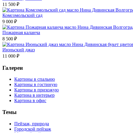
11 500
₽
Комсомольский сад
9 000
₽
Пожарная каланча
8 500
₽
Июньский джаз
11 000
₽
Галереи
Картины в спальню
Картины в гостиную
Картины в прихожую
Картина в интерьер
Картина в офис
Темы
Пейзаж, природа
Городской пейзаж