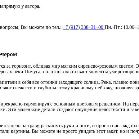
напрямую у автора.
вопросы, Вы можете по тел.:
+7 (917) 338–31–00
Пн.-Пт.: 10.00–
ечером
тся за горизонт, обливая мир мягким сиренево-розовым светом. 
берегах реки Пичуга, полотно захватывает моменты умиротворен
 впитали в себя все оттенки заходящего солнца. Река, плавно по
авляют свежести и глубины этому красивому пейзажу, позволяя 
х, прекрасно гармонируя с основным цветовым решением. На пе
тенки. Эти маленькие детали создают ощущение целостности и з
ется лечь на траву, раскинуть руки и ноги, и просто наслаждат
етали картины. Вы можете не просто увидеть этот закат, но и по