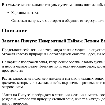
Вы можете заказать аналогичную, с учетом ваших пожеланий, 
Картины на заказ
Связаться напрямую с автором и обсудить интересующие 
Описание
Закат на Пичуге: Невероятный Пейзаж Летним В
Представьте себе летний вечер, когда солнце медленно опускае
отражая красоту природы в Волгоградской области. Здесь, на 
На картине изображен закат, когда белые облака, словно губка,
и небо в единое целое. Зелёные поля, окаймляющие берег, доб
пространства.
Растительность на полотне написана в мягких и нежных тона
цветами, которые, так же как и небо, окрашены в розовые от
очарованием.
"Закат на Пичуге" пробуждает в сознании желания и мечты: хоч
раздолья, которое так присуще степной зоне, живет в каждой д
шёпот природы.