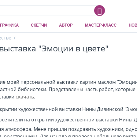
ГРАФИКА
СКЕТЧИ
АВТОР
МАСТЕР-КЛАСС
НОВ
естве
/
выставка "Эмоции в цвете"
тие моей персональной выставки картин маслом "Эмоции 
астной библиотеки.
Представлены часть работ, которые 
ставки
скачать
.
я атмосфера. Меня пришли поздравить художники, однок
и, родственники. Для начала я провела небольшую викт