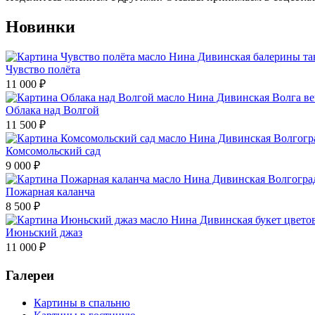
Новинки
Чувство полёта
11 000
₽
Облака над Волгой
11 500
₽
Комсомольский сад
9 000
₽
Пожарная каланча
8 500
₽
Июньский джаз
11 000
₽
Галереи
Картины в спальню