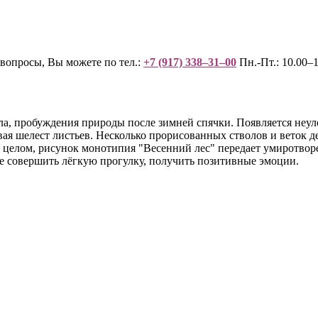
вопросы, Вы можете по тел.:
+7 (917) 338–31–00
Пн.-Пт.: 10.00–1
ла, пробуждения природы после зимней спячки. Появляется неу
давая шелест листьев. Несколько прорисованных стволов и веток
. В целом, рисунок монотипия "Весенний лес" передает умиротв
ие совершить лёгкую прогулку, получить позитивные эмоции.