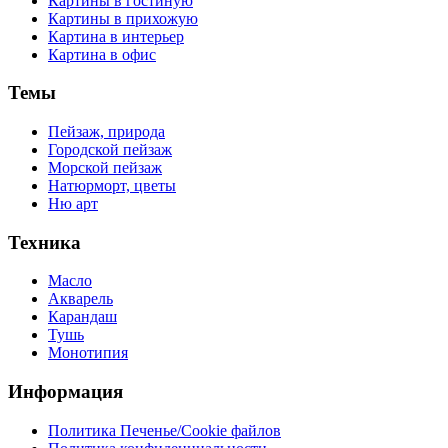
Картины в гостиную
Картины в прихожую
Картина в интерьер
Картина в офис
Темы
Пейзаж, природа
Городской пейзаж
Морской пейзаж
Натюрморт, цветы
Ню арт
Техника
Масло
Акварель
Карандаш
Тушь
Монотипия
Информация
Политика Печенье/Cookie файлов