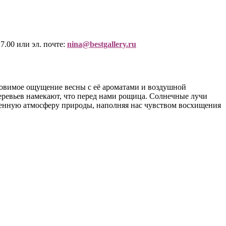
7.00 или эл. почте:
nina@bestgallery.ru
ловимое ощущение весны с её ароматами и воздушной
 деревьев намекают, что перед нами рощица. Солнечные лучи
оренную атмосферу природы, наполняя нас чувством восхищения