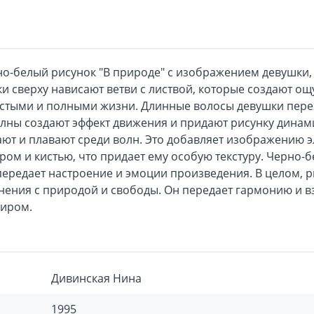
о-белый рисунок "В природе" с изображением девушки,
и сверху нависают ветви с листвой, которые создают ощ
устыми и полными жизни. Длинные волосы девушки пере
олны создают эффект движения и придают рисунку динам
ают и плавают среди волн. Это добавляет изображению 
ом и кистью, что придает ему особую текстуру. Черно-б
 передает настроение и эмоции произведения. В целом, р
нения с природой и свободы. Он передает гармонию и 
иром.
Дивинская Нина
1995