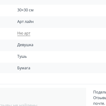
30×30 см
Арт лайн
Ню арт
Девушка
Тушь
Бумага
Подели
Отзывы
почте.
тзывы не найдены