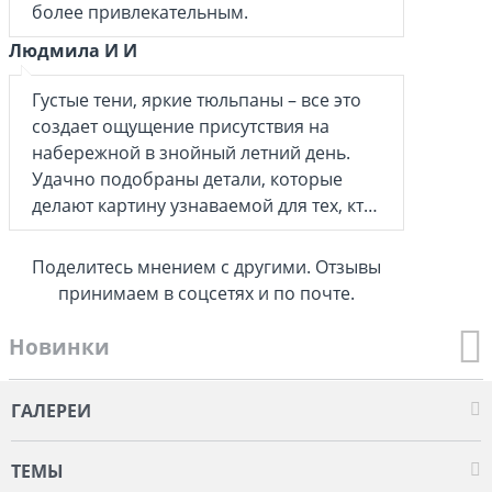
более привлекательным.
Людмила И И
Густые тени, яркие тюльпаны – все это
создает ощущение присутствия на
набережной в знойный летний день.
Удачно подобраны детали, которые
делают картину узнаваемой для тех, кто
был в Волгограде, и привлекательной
для тех, кто только собирается посетить
Поделитесь мнением с другими. Отзывы
город.
принимаем в соцсетях и по почте.
Новинки
ГАЛЕРЕИ
ТЕМЫ