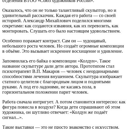
отделения ВТОО «Союз художников России».
Оказалось, что он не только талантливый скульптор, но и
удивительный рассказчик. Каждая его работа — со своей
историей. Александр Михайлович поделился многими
секретами: как создаются изваяния, как их перевозить, как
монтировать. Слушать его было настоящим удовольствием.
Особенно поражает контраст. Сам он — худощавый,
небольшого роста человек. Но создаёт огромные композиции
в объёме. Это вызывает искреннее восхищение и удивление.
Запомнилась его байка о композиции «Колдун». Такое
название скульптуре дали дети автора. Прототипом стал
психотерапевт В.П. Макаров — человек с неординарными
способностями лечения внушением. Скульптура изображает
статного целителя с благородным лицом и поднятыми
руками. А под его ладонями, не касаясь пола, в
горизонтальном положении парит человек.
Работа сначала интригует. А потом становится интересно: как
фигура повисла в воздухе? Когда дети спрашивают об этом
художника, он шутливо отвечает: «Колдун же подаёт
сигнал...».
Такие выставки — это не просто знакомство с искусством.