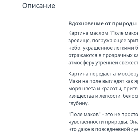
Описание
Вдохновение от природы
Картина маслом "Поле маков
зрелище, погружающее зрите
небо, украшенное легкими б
отражаются в прозрачных ка
атмосферу утренней свежест
Картина передает атмосферу
Маки на поле выглядят как
моря цвета и красоты, прит
изящества и легкости, бело
глубину.
"Поле маков" – это не прос
чувственности природы. Она
что даже в повседневной су