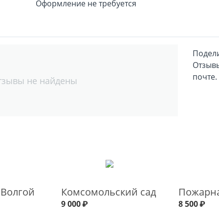
Оформление не требуется
Подели
Отзывы
почте.
тзывы не найдены
 Волгой
Комсомольский сад
Пожарна
9 000
₽
8 500
₽