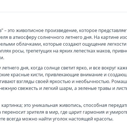
" – это живописное произведение, которое представля
ля в атмосферу солнечного летнего дня. На картине из
елыми облачками, которые создают ощущение легкости 
плях росы, трепетущих на ярких лепестках маков, прив
и.
 летнего дня, когда солнце светит ярко, и все вокруг к
 яркие красные кисти, привлекающие внимание и созда
ягивают взгляды своей яркостью и необычностью. Ромаш
снежную свежесть и легкий шарм, а зеленые травы и лис
то картинка; это уникальная живопись, способная переда
 переносит зрителя в мир, где царит гармония и умирот
ете всегда можно найти уголок настоящей красоты.