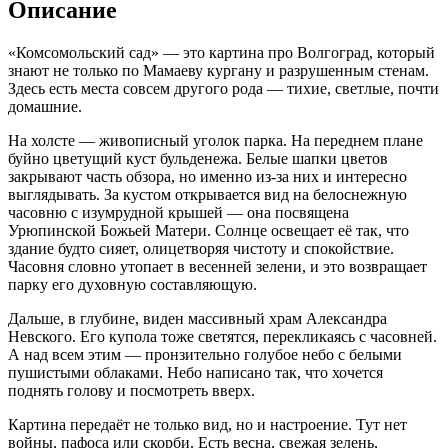
Описание
«Комсомольский сад» — это картина про Волгоград, который
знают не только по Мамаеву кургану и разрушенным стенам.
Здесь есть места совсем другого рода — тихие, светлые, почти
домашние.
На холсте — живописный уголок парка. На переднем плане
буйно цветущий куст бульденежа. Белые шапки цветов
закрывают часть обзора, но именно из-за них и интересно
выглядывать. За кустом открывается вид на белоснежную
часовню с изумрудной крышей — она посвящена
Урюпинской Божьей Матери. Солнце освещает её так, что
здание будто сияет, олицетворяя чистоту и спокойствие.
Часовня словно утопает в весенней зелени, и это возвращает
парку его духовную составляющую.
Дальше, в глубине, виден массивный храм Александра
Невского. Его купола тоже светятся, перекликаясь с часовней.
А над всем этим — пронзительно голубое небо с белыми
пушистыми облаками. Небо написано так, что хочется
поднять голову и посмотреть вверх.
Картина передаёт не только вид, но и настроение. Тут нет
войны, пафоса или скорби. Есть весна, свежая зелень,