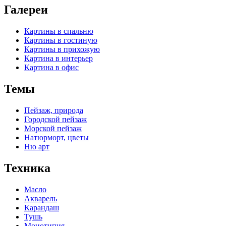
Галереи
Картины в спальню
Картины в гостиную
Картины в прихожую
Картина в интерьер
Картина в офис
Темы
Пейзаж, природа
Городской пейзаж
Морской пейзаж
Натюрморт, цветы
Ню арт
Техника
Масло
Акварель
Карандаш
Тушь
Монотипия