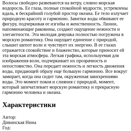
Волосы свободно развеваются на ветру, словно морская
водоросль. Ее глаза, полные спокойной мудрости, устремлены
вдаль, в бескрайний голубой простор океана. Ее тело излучает
природную красоту и гармонию. Завитки воды обвивают ее
фигуру, подчеркивая ее изгибы и женственность. Линии,
напоминающие раковины, создают ощущение нежности и
элегантности. Эта молодая девушка полностью погружена в
морскую романтику. Она ощущает единение с природой,
слышит шепот волн и чувствует их энергию. В ее глазах
отражается спокойствие и блаженство, которые приносит ей
эта морская атмосфера. Легкая графика, используемая для
изображения волн, подчеркивает их прозрачность и
непостоянство. Она передает нежность и легкость движения
воды, придающей образу еще большую гармонию. Все вокруг
замирает, когда она сидит там, окруженная завихрениями
воды. Это момент покоя и слияния с природой, момент,
который запечатлевает морскую романтику и прекрасную
гармонию человека и океана.
Характеристики
Автор:
Дивинская Нина
Год: