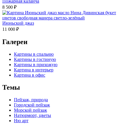
Пожарная каланча
8 500
₽
Июньский джаз
11 000
₽
Галереи
Картины в спальню
Картины в гостиную
Картины в прихожую
Картина в интерьер
Картина в офис
Темы
Пейзаж, природа
Городской пейзаж
Морской пейзаж
Натюрморт, цветы
Ню арт