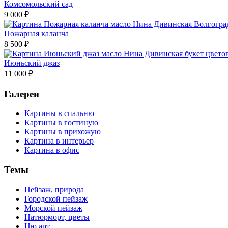
Комсомольский сад
9 000
₽
Пожарная каланча
8 500
₽
Июньский джаз
11 000
₽
Галереи
Картины в спальню
Картины в гостиную
Картины в прихожую
Картина в интерьер
Картина в офис
Темы
Пейзаж, природа
Городской пейзаж
Морской пейзаж
Натюрморт, цветы
Ню арт