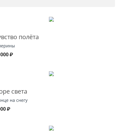
увство полёта
лерины
 000
₽
оре света
лнце на снегу
000
₽