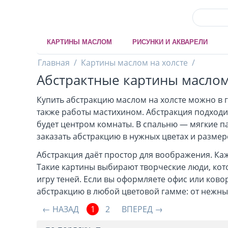
КАРТИНЫ МАСЛОМ
РИСУНКИ И АКВАРЕЛИ
Главная
/
Картины маслом на холсте
/
Абстрактные картины масло
Купить абстракцию маслом на холсте можно в га
также работы мастихином. Абстракция подходит
будет центром комнаты. В спальню — мягкие па
заказать абстракцию в нужных цветах и размер
Абстракция даёт простор для воображения. Каж
Такие картины выбирают творческие люди, кот
игру теней. Если вы оформляете офис или ков
абстракцию в любой цветовой гамме: от нежных
НАЗАД
1
2
ВПЕРЕД