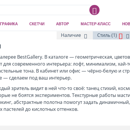
ГРАФИКА
СКЕТЧИ
АВТОР
МАСТЕР-КЛАСС
НОВ
Наличие
Стиль (1)
м
лерее BestGallery. В каталоге — геометрическая, цветов
 для современного интерьера: лофт, минимализм, хай-те
стельные тона. В кабинет или офис — чёрно-белую и стр
е — сделаем под ваш интерьер.
дый зритель видит в ней что-то своё: танец стихий, ко
орые не боятся экспериментов. Текстурные работы маст
оркинг, абстрактные полотна помогут задать динамичны
 пастелей до кислотных оттенков.