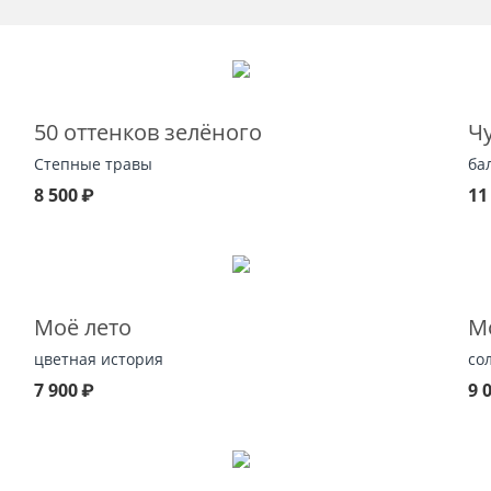
50 оттенков зелёного
Ч
Степные травы
ба
8 500
₽
11
Моё лето
М
цветная история
со
7 900
₽
9 