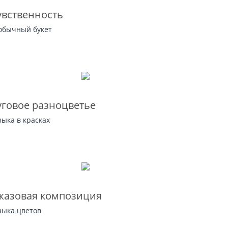
увственность
обычный букет
уговое разноцветье
зыка в красках
жазовая композиция
зыка цветов