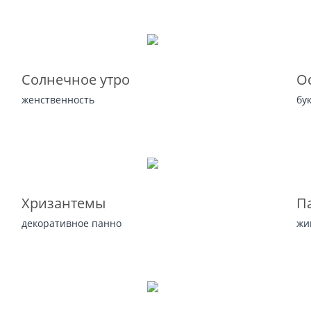
Солнечное утро
Ос
женственность
бу
Хризантемы
П
декоративное панно
жи