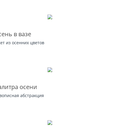
ень в вазе
кет из осенних цветов
алитра осени
вописная абстракция