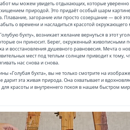
 забот мы можем увидеть отдыхающих, которые уверенно
осхищением природой. Это придаёт особый шарм картине
. Плавание, загорание или просто созерцание — всё эт
забыть о времени и насладиться красотой окружающего 
олубую бухту», возникает желание вернуться в этот уго
которые он приносит. Берег, окруженный живописными п
а и восстановления душевного равновесия. Мечта о но
вительных мест под теплым солнцем приводит к тому, чт
гивать нас снова и снова.
ины «Голубая бухта», вы не только смотрите на изображ
 дарит эта живая природа. Она охватывает и вдохновляе
 для красоты и внутреннего покоя в нашем быстром мир