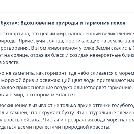
 бухта»: Вдохновение природы и гармония покоя
росто картина, это целый мир, наполненный великолепие
роды. Яркие лучи солнца, проникающие на землю, зали
ротворения. В этом живописном уголке Земли скалисты
ет на солнце, отражая блеск и созидая невероятные бли
 холсте.
о не заметить, как горизонт, где небо сливается с море
 морской бриз и освежающий цвет воды приглашают нас
Каждое прикосновение воздуха олицетворяет гармонию,
жая в мир, о котором мечтается.
 восхищение вызывают не только яркие оттенки голубого,
 и камней, что окружает бухту. Эти натуральные элеме
альность пейзажа. Чистая и прозрачная вода моря напом
ждаться всеми прелестями природной красоты.