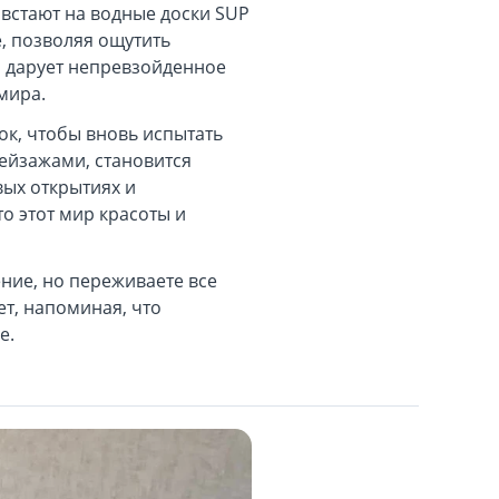
 встают на водные доски SUP
, позволяя ощутить
о дарует непревзойденное
мира.
лок, чтобы вновь испытать
ейзажами, становится
вых открытиях и
о этот мир красоты и
ение, но переживаете все
т, напоминая, что
е.