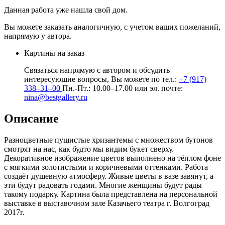
Данная работа уже нашла свой дом.
Вы можете заказать аналогичную, с учетом ваших пожеланий,
напрямую у автора.
Картины на заказ
Связаться напрямую с автором и обсудить
интересующие вопросы, Вы можете по тел.:
+7 (917)
338–31–00
Пн.-Пт.: 10.00–17.00 или эл. почте:
nina@bestgallery.ru
Описание
Разноцветные пушистые хризантемы с множеством бутонов
смотрят на нас, как будто мы видим букет сверху.
Декоративное изображение цветов выполнено на тёплом фоне
с мягкими золотистыми и коричневыми оттенками. Работа
создаёт душевную атмосферу. Живые цветы в вазе завянут, а
эти будут радовать годами. Многие женщины будут рады
такому подарку. Картина была представлена на персональной
выставке в выставочном зале Казачьего театра г. Волгоград
2017г.